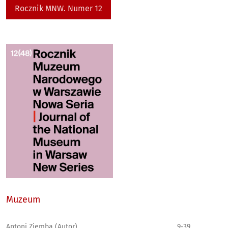
Rocznik MNW. Numer 12
Muzeum
Antoni Ziemba (Autor)
9-39