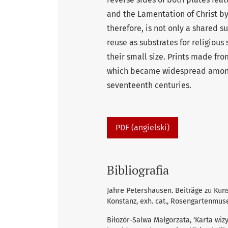
and the Lamentation of Christ b
therefore, is not only a shared su
reuse as substrates for religiou
their small size. Prints made fr
which became widespread among t
seventeenth centuries.
PDF (angielski)
Bibliografia
Jahre Petershausen. Beiträge zu Kun
Konstanz, exh. cat., Rosengartenmus
Biłozór-Salwa Małgorzata, ‘Karta wiz