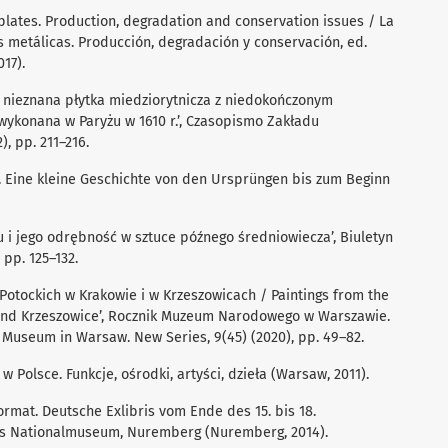
plates. Production, degradation and conservation issues / La
s metálicas. Producción, degradación y conservación, ed.
017).
i nieznana płytka miedziorytnicza z niedokończonym
wykonana w Paryżu w 1610 r.’, Czasopismo Zakładu
, pp. 211–216.
s. Eine kleine Geschichte von den Ursprüngen bis zum Beginn
u i jego odrębność w sztuce późnego średniowiecza’, Biuletyn
, pp. 125–132.
 Potockich w Krakowie i w Krzeszowicach / Paintings from the
w and Krzeszowice’, Rocznik Muzeum Narodowego w Warszawie.
l Museum in Warsaw. New Series, 9(45) (2020), pp. 49–82.
 w Polsce. Funkcje, ośrodki, artyści, dzieła (Warsaw, 2011).
ormat. Deutsche Exlibris vom Ende des 15. bis 18.
hes Nationalmuseum, Nuremberg (Nuremberg, 2014).