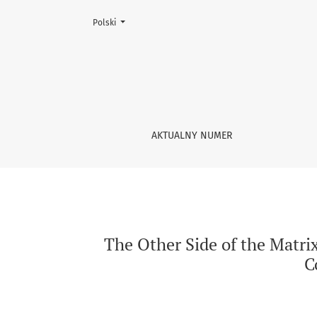
Zmień język, obecnie wybrany to:
Polski
The Other Side of the Matrix. The Printing P
AKTUALNY NUMER
The Other Side of the Matri
C