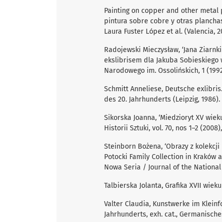
Painting on copper and other metal 
pintura sobre cobre y otras plancha
Laura Fuster López et al. (Valencia, 2
Radojewski Mieczysław, ‘Jana Ziarnk
ekslibrisem dla Jakuba Sobieskiego 
Narodowego im. Ossolińskich, 1 (1992)
Schmitt Anneliese, Deutsche exlibri
des 20. Jahrhunderts (Leipzig, 1986).
Sikorska Joanna, ‘Miedzioryt XV wiek
Historii Sztuki, vol. 70, nos 1–2 (2008)
Steinborn Bożena, ‘Obrazy z kolekcji
Potocki Family Collection in Krakó
Nowa Seria / Journal of the Nationa
Talbierska Jolanta, Grafika XVII wieku
Valter Claudia, Kunstwerke im Kleinf
Jahrhunderts, exh. cat., Germanisc