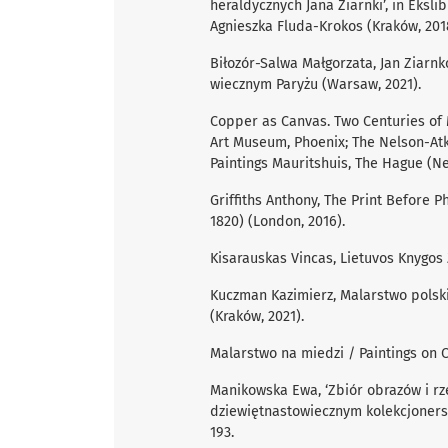
heraldycznych Jana Ziarnki’, in Ekslib
Agnieszka Fluda-Krokos (Kraków, 201
Biłozór-Salwa Małgorzata, Jan Ziarnk
wiecznym Paryżu (Warsaw, 2021).
Copper as Canvas. Two Centuries of M
Art Museum, Phoenix; The Nelson-Atk
Paintings Mauritshuis, The Hague (Ne
Griffiths Anthony, The Print Before 
1820) (London, 2016).
Kisarauskas Vincas, Lietuvos Knygos Ž
Kuczman Kazimierz, Malarstwo polsk
(Kraków, 2021).
Malarstwo na miedzi / Paintings on C
Manikowska Ewa, ‘Zbiór obrazów i rze
dziewiętnastowiecznym kolekcjonerstw
193.