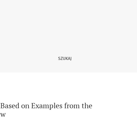
ion of the National Museum in Warsaw
SZUKAJ
t Based on Examples from the
aw