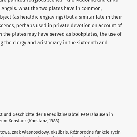
y Angels. What the two plates have in common,
bject (as heraldic engravings) but a similar fate in their
s scenes, perhaps used in private devotion on account of
om the plates may have served as bookplates, the use of
he clergy and aristocracy in the sixteenth and
st und Geschichte der Benediktinerabtei Petershausen in
eum Konstanz (Konstanz, 1983).
ytowa, znak własnościowy, ekslibris. Różnorodne funkcje rycin