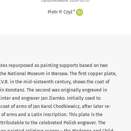
Opublikowane 2026-02-27
+
Piotr P. Czyż
lates repurposed as painting supports based on two
the National Museum in Warsaw. The first copper plate,
.B. in the mid-sixteenth century, shows the coat of
in Konstanz. The second was originally engraved in
inter and engraver Jan Ziarnko. Initially used to
coat of arms of Jan Karol Chodkiewicz, after later re-
 of arms and a Latin inscription. This plate is the
attributable to the celebrated Polish engraver. The
ture painted religious scenes – the Madonna and Child