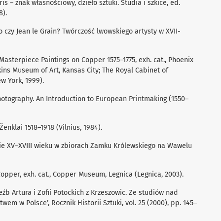
ris – znak własnościowy, dzieło sztuki. Studia i szkice, ed.
8).
o czy Jean le Grain? Twórczość lwowskiego artysty w XVII-
asterpiece Paintings on Copper 1575–1775, exh. cat., Phoenix
ins Museum of Art, Kansas City; The Royal Cabinet of
w York, 1999).
Photography. An Introduction to European Printmaking (1550–
enklai 1518–1918 (Vilnius, 1984).
ie XV–XVIII wieku w zbiorach Zamku Królewskiego na Wawelu
opper, exh. cat., Copper Museum, Legnica (Legnica, 2003).
źb Artura i Zofii Potockich z Krzeszowic. Ze studiów nad
em w Polsce’, Rocznik Historii Sztuki, vol. 25 (2000), pp. 145–