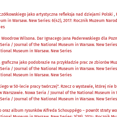
zółkowskiego jako artystyczna refleksja nad dziejami Polski
,
eum in Warsaw. New Series: 6(42), 2017: Rocznik Muzeum Naro
ies
oodrow Wilsona. Dar Ignacego Jana Paderewskiego dla Pozna
ria / Journal of the National Museum in Warsaw. New Series
National Museum in Warsaw. New Series
ta graficzna jako podobrazie na przykładzie prac ze zbiorów
ria / Journal of the National Museum in Warsaw. New Series
National Museum in Warsaw. New Series
kiego w 50-lecie pracy twórczej”. Rzecz o wystawie, której n
arszawie. Nowa Seria / Journal of the National Museum in Wa
ria / Journal of the National Museum in Warsaw. New Series
o oraz album rysunków Alfreda Schouppégo – powrót straty w
National Museum in Warsaw. New Series: 3(39), 2014: Rocznik