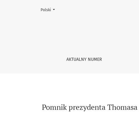
Zmień język, obecnie wybrany to:
Polski
Pomnik prezydenta Thomasa Woodrow Wilsona.
AKTUALNY NUMER
Pomnik prezydenta Thomasa W