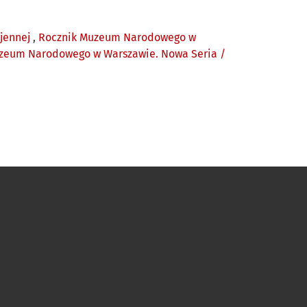
ojennej
,
Rocznik Muzeum Narodowego w
 Muzeum Narodowego w Warszawie. Nowa Seria /