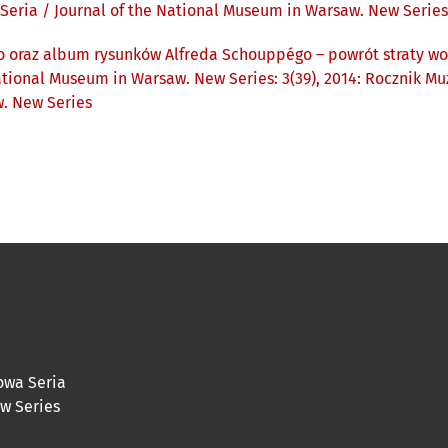
ria / Journal of the National Museum in Warsaw. New Series
o oraz album rysunków Alfreda Schouppégo – powrót straty w
National Museum in Warsaw. New Series: 3(39), 2014: Rocznik
w. New Series
owa Seria
ew Series