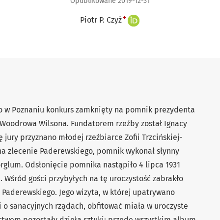
Opublikowane 2019-12-31
+
Piotr P. Czyż
ęto w Poznaniu konkurs zamknięty na pomnik prezydenta
Woodrowa Wilsona. Fundatorem rzeźby został Ignacy
 jury przyznano młodej rzeźbiarce Zofii Trzcińskiej-
 na zlecenie Paderewskiego, pomnik wykonał słynny
rglum. Odsłonięcie pomnika nastąpiło 4 lipca 1931
. Wśród gości przybyłych na tę uroczystość zabrakło
 Paderewskiego. Jego wizyta, w której upatrywano
 o sanacyjnych rządach, obfitować miała w uroczyste
ectwem pozostały dzieła sztuki: przede wszystkim album