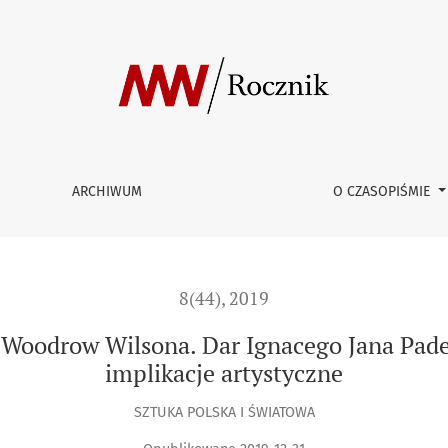
 Dar Ignacego Jana Paderewskiego dla Poznania i jego implik
ARCHIWUM
O CZASOPIŚMIE
8(44), 2019
oodrow Wilsona. Dar Ignacego Jana Pader
implikacje artystyczne
SZTUKA POLSKA I ŚWIATOWA