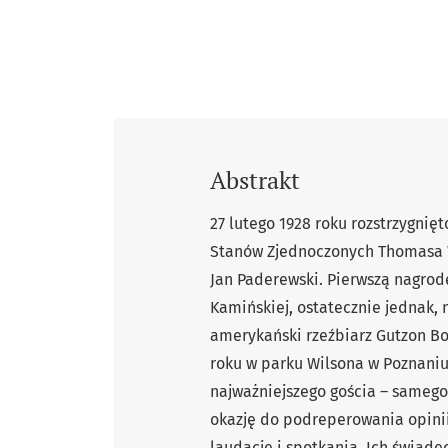
Abstrakt
27 lutego 1928 roku rozstrzygni
Stanów Zjednoczonych Thomasa 
Jan Paderewski. Pierwszą nagrodę
Kamińskiej, ostatecznie jednak,
amerykański rzeźbiarz Gutzon Bo
roku w parku Wilsona w Poznaniu
najważniejszego gościa – samego
okazję do podreperowania opinii
laudacje i spotkania. Ich świad