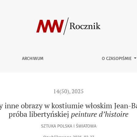
y w kostiumie włoskim Jean-Baptiste’a Greuze’a. Zapomniana pr
ARCHIWUM
O CZASOPIŚMIE
14(50), 2025
y inne obrazy w kostiumie włoskim Jean-B
próba libertyńskiej
peinture d’histoire
SZTUKA POLSKA I ŚWIATOWA