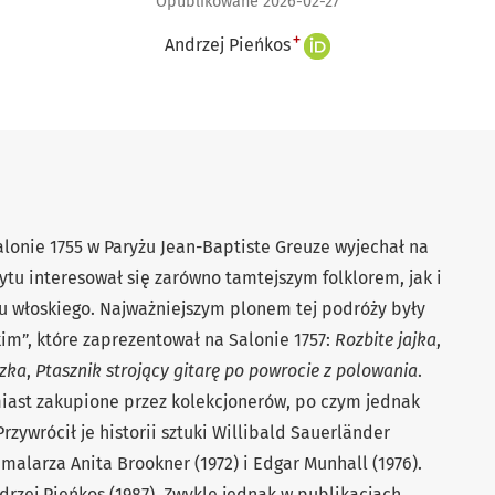
Opublikowane 2026-02-27
+
Andrzej Pieńkos
lonie 1755 w Paryżu Jean-Baptiste Greuze wyjechał na
tu interesował się zarówno tamtejszym folklorem, jak i
ku włoskiego. Najważniejszym plonem tej podróży były
im”, które zaprezentował na Salonie 1757:
Rozbite jajka
,
zka
,
Ptasznik strojący gitarę po powrocie z polowania
.
iast zakupione przez kolekcjonerów, po czym jednak
zywrócił je historii sztuki Willibald Sauerländer
i malarza Anita Brookner (1972) i Edgar Munhall (1976).
rzej Pieńkos (1987). Zwykle jednak w publikacjach