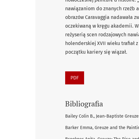
nawiązaniom do znanych rzeźb an
obrazów Caravaggia nadawała zwy
oczekiwaną w kręgu akademii. Ws
reżyserią scen rodzajowych naw
holenderskiej XVII wieku trafiał 
początku kariery się wiązał.
PDF
Bibliografia
Bailey Colin B., Jean-Baptiste Greuz
Barker Emma, Greuze and the Painti