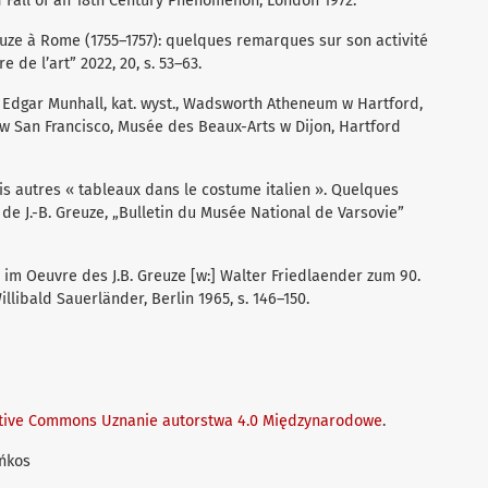
d Fall of an 18th Century Phenomenon, London 1972.
euze à Rome (1755–1757): quelques remarques sur son activité
e de l’art” 2022, 20, s. 53–63.
. Edgar Munhall, kat. wyst., Wadsworth Atheneum w Hartford,
 w San Francisco, Musée des Beaux-Arts w Dijon, Hartford
ois autres « tableaux dans le costume italien ». Quelques
de J.-B. Greuze, „Bulletin du Musée National de Varsovie”
 im Oeuvre des J.B. Greuze [w:] Walter Friedlaender zum 90.
llibald Sauerländer, Berlin 1965, s. 146–150.
tive Commons Uznanie autorstwa 4.0 Międzynarodowe
.
eńkos