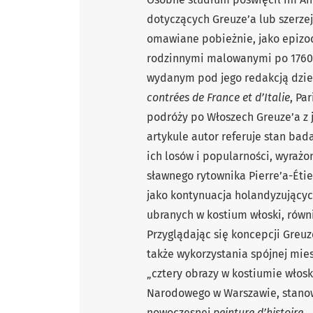
dotyczących Greuze’a lub szerzej
omawiane pobieżnie, jako epizo
rodzinnymi malowanymi po 1760. 
wydanym pod jego redakcją dzie
contrées de France et d’Italie
, Pa
podróży po Włoszech Greuze’a z
artykule autor referuje stan ba
ich losów i popularności, wyraż
sławnego rytownika Pierre’a-Étie
jako kontynuacja holandyzującyc
ubranych w kostium włoski, równi
Przyglądając się koncepcji Greuz
także wykorzystania spójnej mies
„cztery obrazy w kostiumie włos
Narodowego w Warszawie, stano
nowoczesnej
peinture d’histoire
.