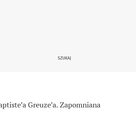
óba libertyńskiej peinture d’histoire
SZUKAJ
aptiste’a Greuze’a. Zapomniana