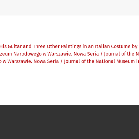
His Guitar and Three Other Paintings in an Italian Costume by
zeum Narodowego w Warszawie. Nowa Seria / Journal of the N
 w Warszawie. Nowa Seria / Journal of the National Museum i