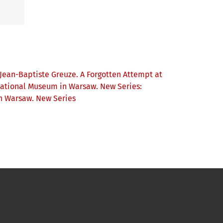
 Jean-Baptiste Greuze. A Forgotten Attempt at
ational Museum in Warsaw. New Series:
n Warsaw. New Series