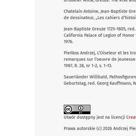
Brookner Anita, Greuze: The Rise an
Chatelain Antoine, Jean-Baptiste Gr
de dessinateur, „Les cahiers d’histoir
Jean-Baptiste Greuze 1725–1805, red
California Palace of Legion of Honor
1976.
Pieńkos Andrzej, L’Oiseleur et les tr
remarques sur l’oeuvre de jeunesse 
1987, R. 28, nr 1–2, s. 1–13.
Sauerländer Willibald, Pathosfiguren
Geburtstag, red. Georg Kauffmann, Wi
Utwór dostępny jest na licencji
Crea
Prawa autorskie (c) 2026 Andrzej Pi