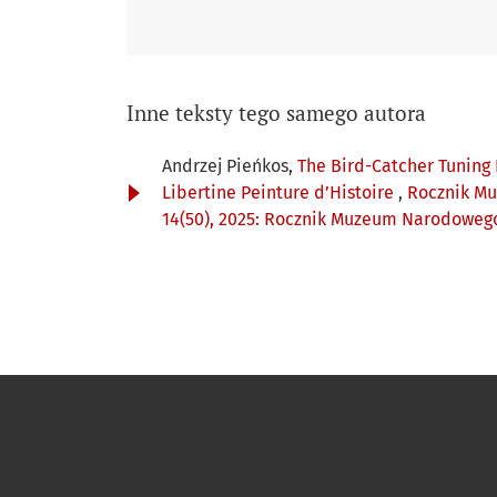
Inne teksty tego samego autora
Andrzej Pieńkos,
The Bird-Catcher Tuning 
Libertine Peinture d’Histoire
,
Rocznik Mu
14(50), 2025: Rocznik Muzeum Narodowego