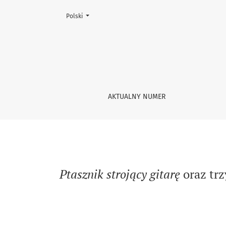
Zmień język, obecnie wybrany to:
Polski
Ptasznik strojący gitarę oraz trzy inne obraz
AKTUALNY NUMER
Ptasznik strojący gitarę
oraz trz