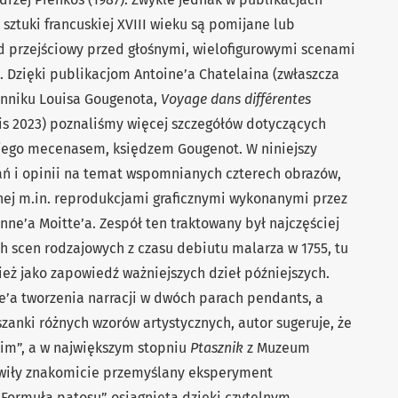
 sztuki francuskiej XVIII wieku są pomijane lub
d przejściowy przed głośnymi, wielofigurowymi scenami
Dzięki publikacjom Antoine’a Chatelaina (zwłaszcza
nniku Louisa Gougenota,
Voyage dans différentes
ris 2023) poznaliśmy więcej szczegółów dotyczących
 jego mecenasem, księdzem Gougenot. W niniejszy
dań i opinii na temat wspomnianych czterech obrazów,
onej m.in. reprodukcjami graficznymi wykonanymi przez
nne’a Moitte’a. Zespół ten traktowany był najczęściej
h scen rodzajowych z czasu debiutu malarza w 1755, tu
eż jako zapowiedź ważniejszych dzieł późniejszych.
e’a tworzenia narracji w dwóch parach pendants, a
zanki różnych wzorów artystycznych, autor sugeruje, że
kim”, a w największym stopniu
Ptasznik
z Muzeum
wiły znakomicie przemyślany eksperyment
 „Formuła patosu” osiągnięta dzięki czytelnym