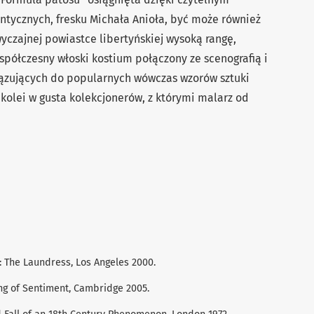
tycznych, fresku Michała Anioła, być może również
czajnej powiastce libertyńskiej wysoką rangę,
półczesny włoski kostium połączony ze scenografią i
iązujących do popularnych wówczas wzorów sztuki
z kolei w gusta kolekcjonerów, z którymi malarz od
e: The Laundress, Los Angeles 2000.
ng of Sentiment, Cambridge 2005.