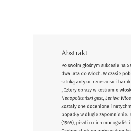
Abstrakt
Po swoim głośnym sukcesie na Sa
dwa lata do Włoch. W czasie poby
sztuką antyku, renesansu i baro
„Cztery obrazy w kostiumie włosk
Neaopolitański gest
,
Leniwa Włos
Zostały one docenione i natychm
popadły w długie zapomnienie. Pr
(1965), pisali o nich monografiśc
Osobne studium poświęcił im And