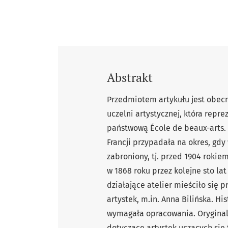
Abstrakt
Przedmiotem artykułu jest obecn
uczelni artystycznej, która repr
państwową École de beaux-arts. 
Francji przypadała na okres, gd
zabroniony, tj. przed 1904 rokie
w 1868 roku przez kolejne sto lat
działające atelier mieściło się p
artystek, m.in. Anna Bilińska. His
wymagała opracowania. Oryginaln
dotyczące artystek uczących się