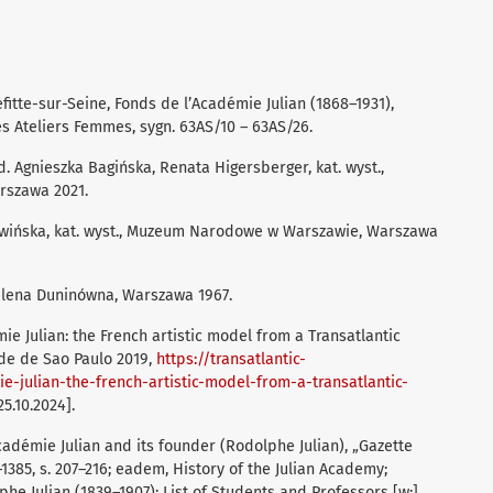
fitte-sur-Seine, Fonds de l’Académie Julian (1868–1931),
s Ateliers Femmes, sygn. 63AS/10 – 63AS/26.
d. Agnieszka Bagińska, Renata Higersberger, kat. wyst.,
szawa 2021.
rawińska, kat. wyst., Muzeum Narodowe w Warszawie, Warszawa
Helena Duninówna, Warszawa 1967.
ie Julian: the French artistic model from a Transatlantic
de de Sao Paulo 2019,
https://transatlantic-
-julian-the-french-artistic-model-from-a-transatlantic-
5.10.2024].
cadémie Julian and its founder (Rodolphe Julian), „Gazette
–1385, s. 207–216; eadem, History of the Julian Academy;
phe Julian (1839–1907); List of Students and Professors [w:]