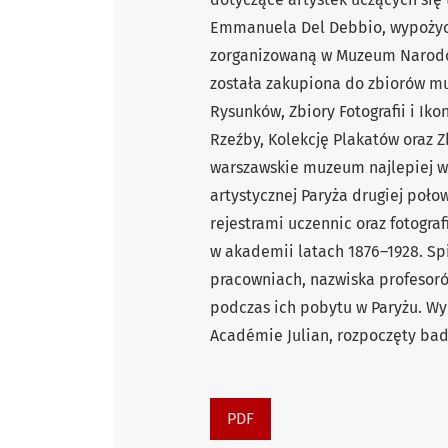
Emmanuela Del Debbio, wypoży
zorganizowaną w Muzeum Narodo
została zakupiona do zbiorów mu
Rysunków, Zbiory Fotografii i Iko
Rzeźby, Kolekcję Plakatów oraz 
warszawskie muzeum najlepiej w
artystycznej Paryża drugiej poł
rejestrami uczennic oraz fotograf
w akademii latach 1876–1928. Sp
pracowniach, nazwiska profesoró
podczas ich pobytu w Paryżu. Wy
Académie Julian, rozpoczęty ba
PDF