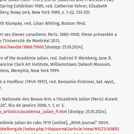
Spring Exhibition 1989, red. Catherine Fehrer, Elisabeth
ry, Nowy Jork, New York 1989, s. 1–22, 133–251.
th Klumpke, red. Lilian Whiting, Boston 1940.
et ses éleves canadiens: Paris, 1880–1900, these présentée a
 l’Université de Montréal 2011,
mlui/handle/1866/5900
[dostęp: 25.10.2024].
of the Académie Julian, red. Gabriel P. Weisberg, Jane R.
Francine Clark Art Institute, Williamstown; Dahesh Museum,
rdens, Memphis, New York 1999.
n a Honfleur (1949–1957), red. Benjamin Findinier, kat. wyst.,
.
le Nationale des Beaux-Arts a l’Académie Julian (Paris) durant
”, Rio de Janeiro 2006, t. 1, nr 3,
_artistico/academia_julian_fr.htm
[dostęp: 25.10.2024].
démie Julian do roku 1919 [online], „RIHA Journal” 0049,
heidelberg.de/index.php/rihajournal/article/view/69273/65803