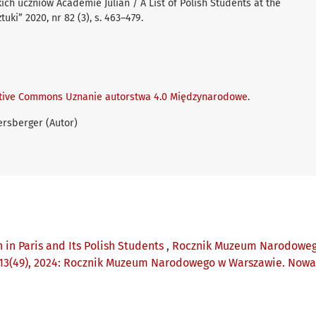
kich uczniów Académie Julian / A List of Polish Students at the
tuki” 2020, nr 82 (3), s. 463–479.
tive Commons Uznanie autorstwa 4.0 Międzynarodowe
.
ersberger (Autor)
 in Paris and Its Polish Students
,
Rocznik Muzeum Narodowego 
13(49), 2024: Rocznik Muzeum Narodowego w Warszawie. Nowa S