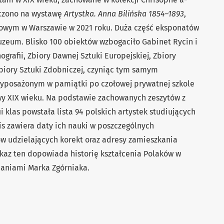
czono na wystawę
Artystka. Anna Bilińska 1854–1893
,
wym w Warszawie w 2021 roku. Duża część eksponatów
zeum. Blisko 100 obiektów wzbogaciło Gabinet Rycin i
nografii, Zbiory Dawnej Sztuki Europejskiej, Zbiory
Zbiory Sztuki Zdobniczej, czyniąc tym samym
yposażonym w pamiątki po czołowej prywatnej szkole
owy XIX wieku. Na podstawie zachowanych zeszytów z
ii klas powstała lista 94 polskich artystek studiujących
is zawiera daty ich nauki w poszczególnych
w udzielających korekt oraz adresy zamieszkania
kaz ten dopowiada historię kształcenia Polaków w
daniami Marka Zgórniaka.