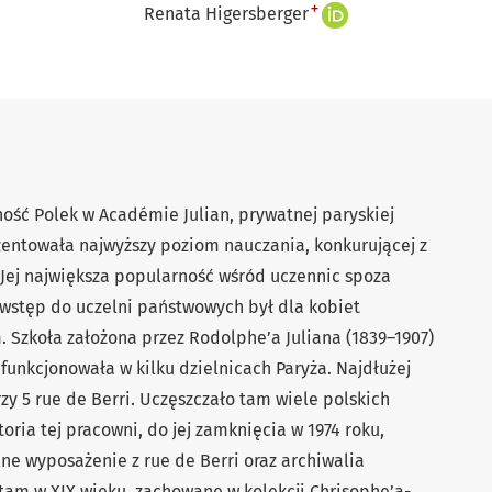
+
Renata Higersberger
ość Polek w Académie Julian, prywatnej paryskiej
ezentowała najwyższy poziom nauczania, konkurującej z
Jej największa popularność wśród uczennic spoza
y wstęp do uczelni państwowych był dla kobiet
m. Szkoła założona przez Rodolphe’a Juliana (1839–1907)
 funkcjonowała w kilku dzielnicach Paryża. Najdłużej
rzy 5 rue de Berri. Uczęszczało tam wiele polskich
toria tej pracowni, do jej zamknięcia w 1974 roku,
e wyposażenie z rue de Berri oraz archiwalia
 tam w XIX wieku, zachowane w kolekcji Chrisophe’a-