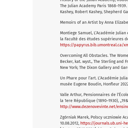
The Julian Academy Paris 1868–1939. 
Kashey, Robert Kashey, Shepherd Galle
Memoirs of an Artist by Anna Elizabe
Montiege Samuel, L’Académie Julian 
la Faculté des études supérieures de
https://papyrus.bib.umontreal.ca/x
Overcoming All Obstacles. The Women 
Becker, kat. wyst., The Sterling and 
New York; The Dixon Gallery and Ga
Un Phare pour l’art. L’Académie Julia
musée Eugene Boudin, Honfleur 2022
Valle Arthur, Pensionnaires de l’Éco
la 1ere République (1890–1930), „19&20
http://www.dezenovevinte.net/ensino
Zgórniak Marek, Polscy uczniowie Aca
10.08.2012,
https://journals.ub.uni-