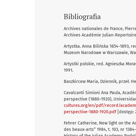
Bibliografia
Archives nationales de France, Pierre
Archives Académie Julian-Repertoire
Artystka. Anna Bilińska 1854-1893, re
Muzeum Narodowe w Warszawie, War
Artystki polskie, red. Agnieszka Mo
1991.
Baszkircew Maria, Dziennik, przeł. 
Cavalcanti Simioni Ana Paula, Académ
perspective (1880–1920), Universida
cultures.org/en/pdf/record/academie
perspective-1880-1920.pdf
[dostęp: 2
Fehrer Catherine, New light on the A
des beaux-arts” 1984, t. 103, nr 1384
History of the Julian Academy; Rodol