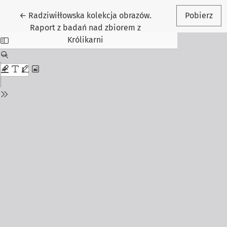
Wróć do szczegółów artykułu
←
Radziwiłłowska kolekcja obrazów.
Pobierz
Raport z badań nad zbiorem z
Królikarni