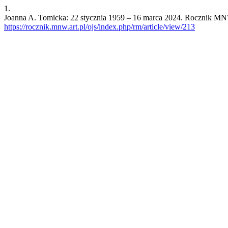
1.
Joanna A. Tomicka: 22 stycznia 1959 – 16 marca 2024. Rocznik MNW [
https://rocznik.mnw.art.pl/ojs/index.php/rm/article/view/213