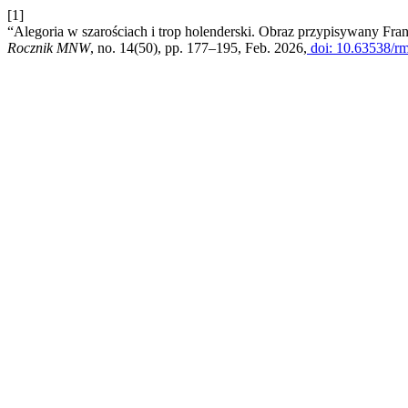
[1]
“Alegoria w szarościach i trop holenderski. Obraz przypisywany
Rocznik MNW
, no. 14(50), pp. 177–195, Feb. 2026,
doi: 10.63538/r