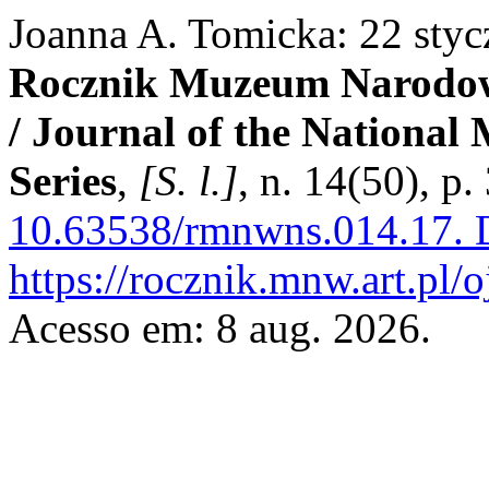
Joanna A. Tomicka: 22 styc
Rocznik Muzeum Narodow
/ Journal of the Nationa
Series
,
[S. l.]
, n. 14(50), p
10.63538/rmnwns.014.17.
D
https://rocznik.mnw.art.pl/
Acesso em: 8 aug. 2026.