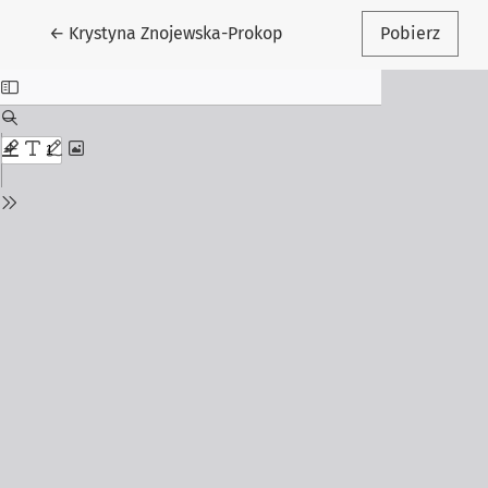
Wróć do szczegółów artykułu
←
Krystyna Znojewska-Prokop
Pobierz