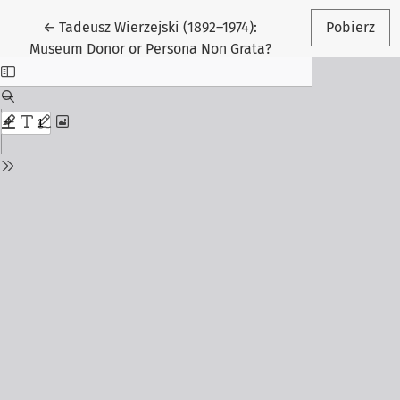
Wróć do szczegółów artykułu
←
Tadeusz Wierzejski (1892–1974):
Pobierz
Museum Donor or Persona Non Grata?